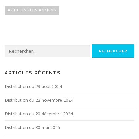
N
a
ARTICLES PLUS ANCIENS
v
i
g
a
Rechercher :
t
i
o
n
ARTICLES RÉCENTS
d
Distribution du 23 aout 2024
e
s
Distribution du 22 novembre 2024
a
r
Distribution du 20 décembre 2024
t
Distribution du 30 mai 2025
i
c