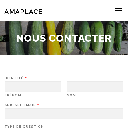
Aller
au
AMAPLACE
Menu
contenu
L’ASSOCIATION
NOS PRODUITS
EVÉNEMENTS
NOUS CONTACTER
FAQ
CONTACT
PLANNING DISTRIB
IDENTITÉ
*
PRÉNOM
NOM
ADRESSE EMAIL
*
TYPE DE QUESTION