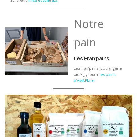
sol vivant.
Infos et contrats
Notre
pain
Les Fran’pains
Les Fran’pains, boulangerie
bio Egly fourni
les pains
d’AMAPlace
.